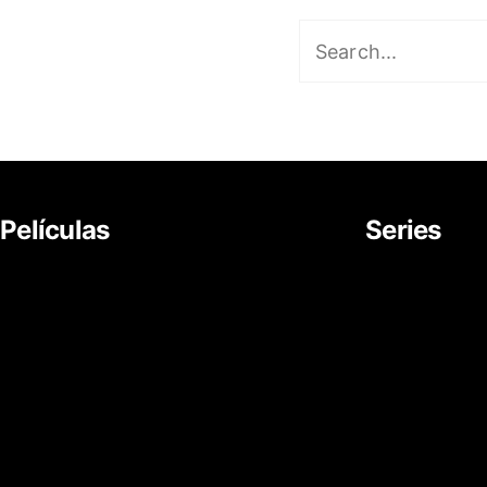
Películas
Series
About Us
Movies
News
Documentar
Career
TV Series
Cartoon