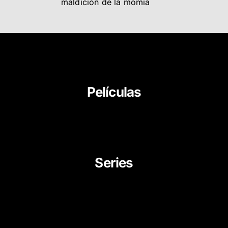
maldición de la momia
Películas
About Us
News
Career
Series
Movies
Documentaries
TV Series