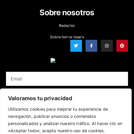
Cartoon
Sobre nosotros
Redactor
Sobre horror losers
T
F
I
P
w
a
n
i
i
c
s
n
t
e
t
t
t
b
a
e
e
o
g
r
r
o
r
e
k
a
s
EMAIL
-
m
t
f
SUBSCRÍBETE
Valoramos tu privacidad
Utilizamos cookies para mejorar tu experiencia de
Terminos de uso
Política de Privacidad
navegación, publicar anuncios o contenidos
Política de Cookies
personalizados y analizar nuestro tráfico. Al hacer clic en
«Aceptar todo», acepta nuestro uso de cookies.