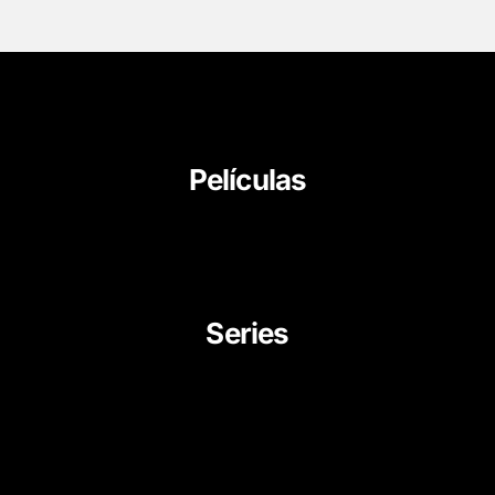
Películas
About Us
News
Career
Series
Movies
Documentaries
TV Series
Cartoon