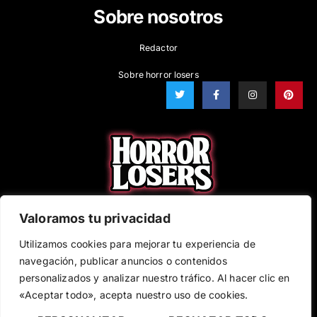
Sobre nosotros
Redactor
Sobre horror losers
T
F
I
P
w
a
n
i
i
c
s
n
t
e
t
t
t
b
a
e
e
o
g
r
r
o
r
e
k
a
s
-
m
t
f
Valoramos tu privacidad
EMAIL
Utilizamos cookies para mejorar tu experiencia de
navegación, publicar anuncios o contenidos
personalizados y analizar nuestro tráfico. Al hacer clic en
SUBSCRÍBETE
«Aceptar todo», acepta nuestro uso de cookies.