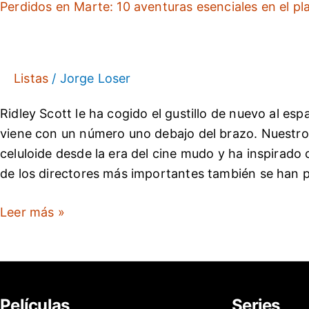
Perdidos en Marte: 10 aventuras esenciales en el pl
10
aventuras
esenciales
en
Listas
/
Jorge Loser
el
Ridley Scott le ha cogido el gustillo de nuevo al es
planeta
viene con un número uno debajo del brazo. Nuestro
rojo
celuloide desde la era del cine mudo y ha inspirado c
de los directores más importantes también se han pa
Leer más »
Películas
Series