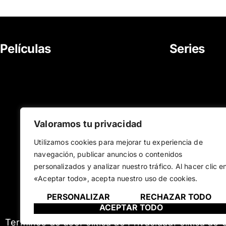
Películas
Series
About Us
Movies
News
Documentar
Career
TV Series
Cartoon
Valoramos tu privacidad
Utilizamos cookies para mejorar tu experiencia de
navegación, publicar anuncios o contenidos
personalizados y analizar nuestro tráfico. Al hacer clic e
«Aceptar todo», acepta nuestro uso de cookies.
PERSONALIZAR
RECHAZAR TODO
ACEPTAR TODO
Terminos de uso
Política de Privacidad
Política de