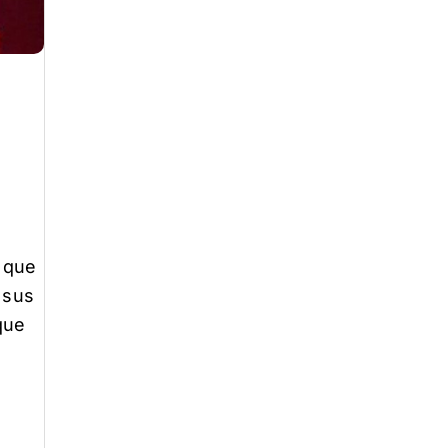
 que
 sus
que