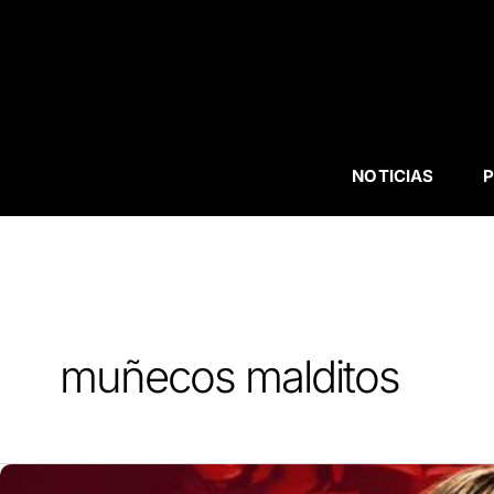
Ir
al
contenido
NOTICIAS
P
muñecos malditos
Las