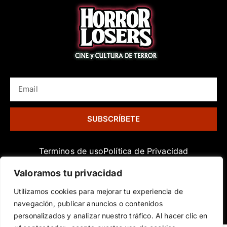
e
o
g
r
r
o
r
e
k
a
s
-
m
t
f
EMAIL
SUBSCRÍBETE
Terminos de uso
Política de Privacidad
Política de Cookies
Valoramos tu privacidad
Horror Losers © All rights Reserved.​
Utilizamos cookies para mejorar tu experiencia de
navegación, publicar anuncios o contenidos
personalizados y analizar nuestro tráfico. Al hacer clic en