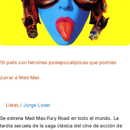
postapocalípticas
que
podrían
zurrar
a
Mad
Max
10 pelis con heroínas postapocalípticas que podrían
zurrar a Mad Max
Listas
/
Jorge Loser
Se estrena Mad Max:Fury Road en todo el mundo. La
tardía secuela de la saga clásica del cine de acción de