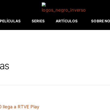
PELÍCULAS
SERIES
ARTÍCULOS
SOBRE N
las
90 llega a RTVE Play