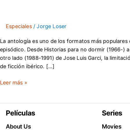
serie
de
terror
Especiales
/
Jorge Loser
de
La antología es uno de los formatos más populares c
culto
episódico. Desde Historias para no dormir (1966-) a 
de
otro lado (1988-1991) de Jose Luis Garci, la limitac
los
de ficción ibérico. […]
90
llega
Leer más »
a
RTVE
Play
Películas
Series
About Us
Movies