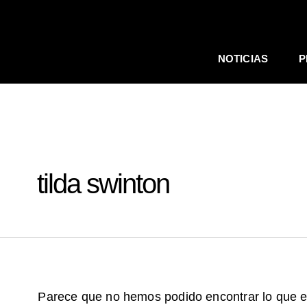
BUSCAR
Ir
POR:
al
contenido
NOTICIAS
P
tilda swinton
Parece que no hemos podido encontrar lo que 