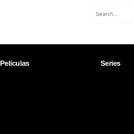
Películas
Series
About Us
Movies
News
Documentar
Career
TV Series
Cartoon