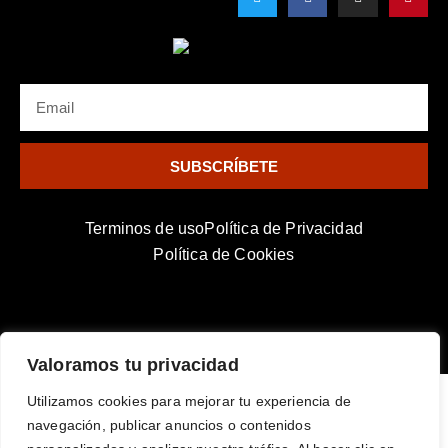
i
c
s
n
t
e
t
t
t
b
a
e
e
o
g
r
r
o
r
e
k
a
s
EMAIL
-
m
t
f
SUBSCRÍBETE
Terminos de uso
Política de Privacidad
Política de Cookies
Horror Losers © All rights Reserved.​
Valoramos tu privacidad
Utilizamos cookies para mejorar tu experiencia de
navegación, publicar anuncios o contenidos