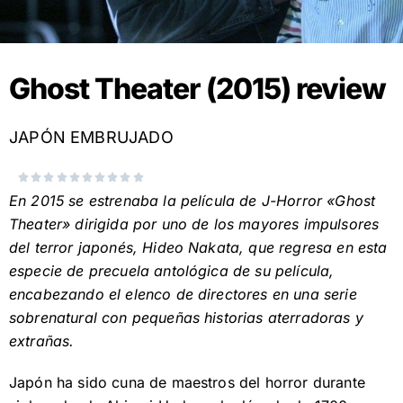
Ghost Theater (2015) review
JAPÓN EMBRUJADO










Valorado
En 2015 se estrenaba la película de J-Horror «Ghost
con
Theater» dirigida por uno de los mayores impulsores
0
del terror japonés, Hideo Nakata, que regresa en esta
de
especie de precuela antológica de su película,
10
encabezando el elenco de directores en una serie
sobrenatural con pequeñas historias aterradoras y
extrañas.
Japón ha sido cuna de maestros del horror durante