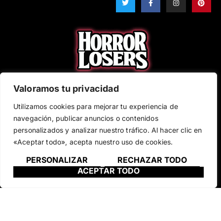
w
a
n
i
i
c
s
n
t
e
t
t
t
b
a
e
e
o
g
r
r
o
r
e
k
a
s
-
m
t
f
Valoramos tu privacidad
EMAIL
Utilizamos cookies para mejorar tu experiencia de
navegación, publicar anuncios o contenidos
personalizados y analizar nuestro tráfico. Al hacer clic en
SUBSCRÍBETE
«Aceptar todo», acepta nuestro uso de cookies.
PERSONALIZAR
RECHAZAR TODO
ACEPTAR TODO
Terminos de uso
Política de Privacidad
Política de Cookies
Horror Losers © All rights Reserved.​