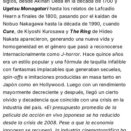
siglos, desde Akinari Ueda en la década de 1700 y
Ugetsu Monogatari
hasta los relatos de Lafcadio
Hearn a finales de 1800, pasando por el kaidan de
Nobuo Nakagawa hasta la década de 1990, cuando
Cure
, de Kiyoshi Kurosawa y
The Ring
de Hideo
Nakata aparecieron, generando una nueva vida y
homogeneidad en el género que pasó a reconocerse
internacionalmente como
J-horror
. Hace quince años
era un estilo popular y una fórmula de taquilla infalible
con fantasmas implacables que generaban secuelas,
spin-offs
e imitaciones producidas en masa tanto en
Japón como en Hollywood. Luego con un rendimiento
mayormente decreciente y después, llegó un cierto
olvido y decadencia que coincide con una crisis en la
industria del país.
«El presupuesto promedio de la
película de acción en vivo japonesa se ha reducido
desde la crisis de 2008. Pese a que la economía
japonesa se recuperó, la industria cinematográfica ha