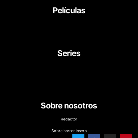
Películas
About Us
News
Career
Series
Movies
Documentaries
TV Series
Cartoon
Sobre nosotros
Redactor
Sobre horror losers
T
F
I
P