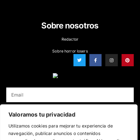
TV Series
Cartoon
Sobre nosotros
Redactor
Sobre horror losers
T
F
I
P
w
a
n
i
i
c
s
n
t
e
t
t
t
b
a
e
e
o
g
r
r
o
r
e
k
a
s
EMAIL
-
m
t
f
SUBSCRÍBETE
Valoramos tu privacidad
Utilizamos cookies para mejorar tu experiencia de
Terminos de uso
Política de Privacidad
navegación, publicar anuncios o contenidos