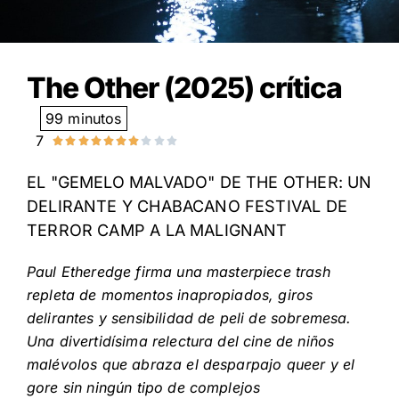
The Other (2025) crítica
99 minutos
7










Valorado
con
EL "GEMELO MALVADO" DE THE OTHER: UN
7
DELIRANTE Y CHABACANO FESTIVAL DE
de
TERROR CAMP A LA MALIGNANT
10
Paul Etheredge firma una masterpiece trash
repleta de momentos inapropiados, giros
delirantes y sensibilidad de peli de sobremesa.
Una divertidísima relectura del cine de niños
malévolos que abraza el desparpajo queer y el
gore sin ningún tipo de complejos