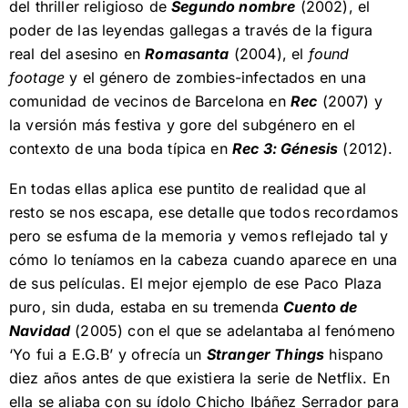
del thriller religioso de
Segundo nombre
(2002), el
poder de las leyendas gallegas a través de la figura
real del asesino en
Romasanta
(2004), el
found
footage
y el género de zombies-infectados en una
comunidad de vecinos de Barcelona en
Rec
(2007) y
la versión más festiva y gore del subgénero en el
contexto de una boda típica en
Rec 3: Génesis
(2012).
En todas ellas aplica ese puntito de realidad que al
resto se nos escapa, ese detalle que todos recordamos
pero se esfuma de la memoria y vemos reflejado tal y
cómo lo teníamos en la cabeza cuando aparece en una
de sus películas. El mejor ejemplo de ese Paco Plaza
puro, sin duda, estaba en su tremenda
Cuento de
Navidad
(2005) con el que se adelantaba al fenómeno
‘Yo fui a E.G.B’ y ofrecía un
Stranger Things
hispano
diez años antes de que existiera la serie de Netflix. En
ella se aliaba con su ídolo Chicho Ibáñez Serrador para