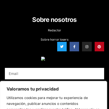
TV Series
Cartoon
Sobre nosotros
Redactor
Sobre horror losers
T
F
I
P
w
a
n
i
i
c
s
n
t
e
t
t
t
b
a
e
e
o
g
r
r
o
r
e
k
a
s
EMAIL
-
m
t
f
SUBSCRÍBETE
Valoramos tu privacidad
Utilizamos cookies para mejorar tu experiencia de
Terminos de uso
Política de Privacidad
navegación, publicar anuncios o contenidos