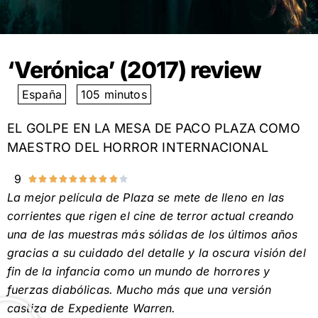
‘Verónica’ (2017) review
España
105 minutos
EL GOLPE EN LA MESA DE PACO PLAZA COMO
MAESTRO DEL HORROR INTERNACIONAL
9










Valorado
La mejor película de Plaza se mete de lleno en las
con
corrientes que rigen el cine de terror actual creando
9
una de las muestras más sólidas de los últimos años
de
gracias a su cuidado del detalle y la oscura visión del
10
fin de la infancia como un mundo de horrores y
fuerzas diabólicas. Mucho más que una versión
castiza de Expediente Warren.