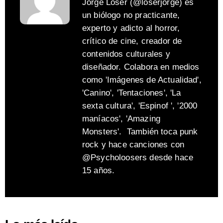
Jorge Loser (@loserjorge) es
un biólogo no practicante,
experto y adicto al horror,
crítico de cine, creador de
contenidos culturales y
diseñador. Colabora en medios
como 'Imágenes de Actualidad',
'Canino', 'Tentaciones', 'La
sexta cultura', 'Espinof ', '2000
maníacos', 'Amazing
Monsters'. También toca punk
rock y hace canciones con
@Psycholoosers desde hace
15 años.