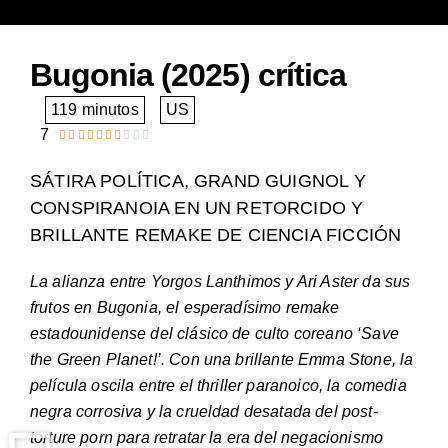
Bugonia (2025) crítica
119 minutos
US
7










Valorado
con
SÁTIRA POLÍTICA, GRAND GUIGNOL Y
7
CONSPIRANOIA EN UN RETORCIDO Y
de
BRILLANTE REMAKE DE CIENCIA FICCIÓN
10
La alianza entre Yorgos Lanthimos y Ari Aster da sus
frutos en Bugonia, el esperadísimo remake
estadounidense del clásico de culto coreano ‘Save
the Green Planet!’. Con una brillante Emma Stone, la
película oscila entre el thriller paranoico, la comedia
negra corrosiva y la crueldad desatada del post-
torture porn para retratar la era del negacionismo