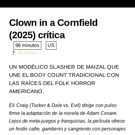
Clown in a Cornfield
(2025) crítica
96 minutos
US
7










Valorado
con
UN MODÉLICO SLASHER DE MAIZAL QUE
7
UNE EL BODY COUNT TRADICIONAL CON
de
LAS RAÍCES DEL FOLK HORROR
10
AMERICANO.
Eli Craig (Tucker & Dale vs. Evil) dirige con pulso
firme la adaptación de la novela de Adam Cesare.
Lejos de meta-juegos y franquicias, la película ofrece
un festín cafre, gamberro y sangriento con personajes