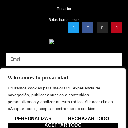
Redactor
Sobre horror losers
T
F
I
P
w
a
n
i
i
c
s
n
t
e
t
t
t
b
a
e
e
o
g
r
r
o
r
e
k
a
s
EMAIL
-
m
t
f
SUBSCRÍBETE
Valoramos tu privacidad
Utilizamos cookies para mejorar tu experiencia de
Terminos de uso
Política de Privacidad
navegación, publicar anuncios o contenidos
Política de Cookies
personalizados y analizar nuestro tráfico. Al hacer clic en
«Aceptar todo», acepta nuestro uso de cookies.
Horror Losers © All rights Reserved.​
PERSONALIZAR
RECHAZAR TODO
ACEPTAR TODO