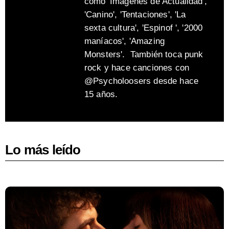
como 'Imágenes de Actualidad',
'Canino', 'Tentaciones', 'La
sexta cultura', 'Espinof ', '2000
maníacos', 'Amazing
Monsters'. También toca punk
rock y hace canciones con
@Psycholoosers desde hace
15 años.
Lo más leído