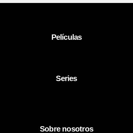
Películas
About Us
News
Career
Series
Movies
Documentaries
TV Series
Cartoon
Sobre nosotros