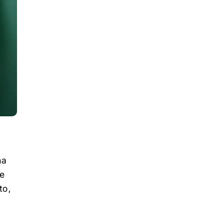
na
de
to,