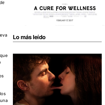
 de
ueva
Lo más leído
 que
e
os
los
 una