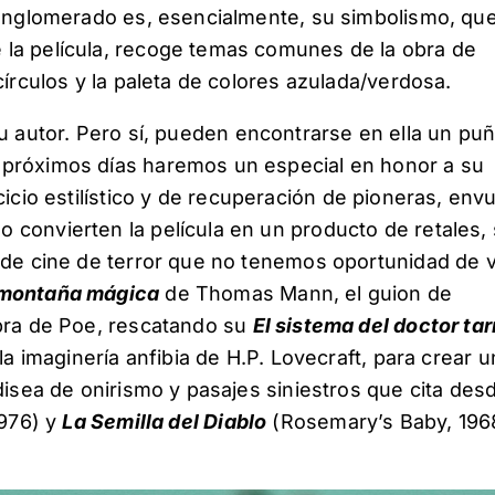
 conglomerado es, esencialmente, su simbolismo, qu
 la película, recoge temas comunes de la obra de
círculos y la paleta de colores azulada/verdosa.
su autor. Pero sí, pueden encontrarse en ella un pu
 próximos días haremos un especial en honor a su
cicio estilístico y de recuperación de pioneras, env
convierten la película en un producto de retales, 
o de cine de terror que no tenemos oportunidad de 
 montaña mágica
de Thomas Mann, el guion de
obra de Poe, rescatando su
El sistema del doctor tar
la imaginería anfibia de H.P. Lovecraft, para crear u
disea de onirismo y pasajes siniestros que cita desd
1976) y
La Semilla del Diablo
(Rosemary’s Baby, 1968