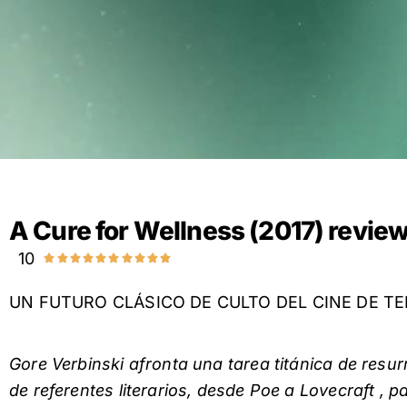
A Cure for Wellness (2017) revie
10










Valorado
con
UN FUTURO CLÁSICO DE CULTO DEL CINE DE T
10
de
Gore Verbinski afronta una tarea titánica de resur
10
de referentes literarios, desde Poe a Lovecraft , 