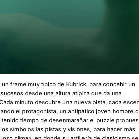
6, un frame muy típico de Kubrick, para concebir un
s sucesos desde una altura atípica que da una
 Cada minuto descubre una nueva pista, cada esce
uando el protagonista, un antipático joven hombre 
a tenido tiempo de desenmarañar el puzzle propues
 los símbolos las pistas y visiones, para hacer más
oso clímax, en donde su artillería de clasicismo se