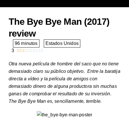
The Bye Bye Man (2017)
review
96 minutos
Estados Unidos
3










Valorado
con
Otra nueva película de hombre del saco que no tiene
3
demasiado claro su público objetivo. Entre la baratija
de
directa a vídeo y la película de amigos con
10
demasiado dinero de alguna productora sin muchas
ganas de comprobar el resultado de su inversión.
The Bye Bye Man es, sencillamente, terrible.