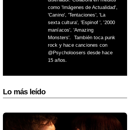
como 'Imágenes de Actualidad',
'Canino', 'Tentaciones', 'La
sexta cultura', 'Espinof ', '2000
maníacos', 'Amazing
Monsters'. También toca punk
rock y hace canciones con
@Psycholoosers desde hace
15 años.
Lo más leído