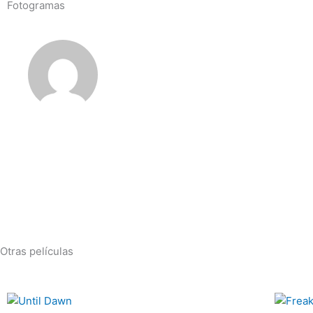
Fotogramas
Jorge Loser
Jorge Loser (@loserjorge) es un bió
al horror, crítico de cine, creador 
Colabora en medios como 'Imágenes
'Tentaciones', 'La sexta cultura', '
Monsters'. También toca punk roc
@Psycholoosers desde hace 15 añ
Otras películas