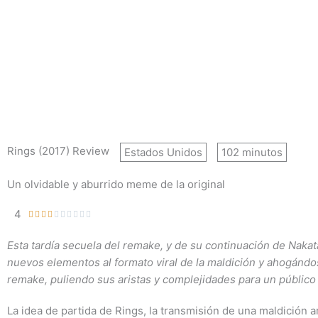
Rings (2017) Review
Estados Unidos
102 minutos
Un olvidable y aburrido meme de la original
4










Valorado
con
Esta tardía secuela del remake, y de su continuación de Nakata
4
nuevos elementos al formato viral de la maldición y ahogánd
de
remake, puliendo sus aristas y complejidades para un público
10
La idea de partida de Rings, la transmisión de una maldición 