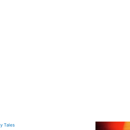
logo no practicante, experto y adicto
de contenidos culturales y diseñador.
 de Actualidad', 'Canino',
Espinof ', '2000 maníacos', 'Amazing
k y hace canciones con
os.