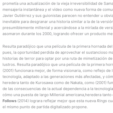
prometía una actualización de la vieja irreversibilidad de Sama
mensajería instantánea y el vídeo como nueva forma de comun
Javier Gutiérrez y sus guionistas parecen no entender u obvia
inevitable para desgranar una historia similar a la de la versió
presumiblemente millenial y acercándose a la miríada de vers
asomaron durante los 2000, logrando ofrecer un producto men
Resulta paradójico que una película de la primera hornada d
pues, la oportunidad perdida de aprovechar el sustancioso mate
historias de terror para optar por una ruta de mimetización de
lustros. Resulta paradójico que una película de la primera h
(2001) funcionara mejor, de forma visionaria, como reflejo de
tecnología, adaptado a las generaciones más afectadas, y cóm
heredera tanto de Kurosawa como de Nakata, como (2001) func
de las consecuencias de la actual dependencia a la tecnologí
cómo una puesta de largo Millenial americana,heredera tan
Follows
(2014) lograra reflejar mejor que esta nueva
Rings
cua
el mismo punto de partida digitalizado propone.