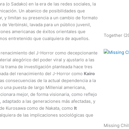
ra (o Sadako) en la era de las redes sociales, la
icación. Un abanico de posibilidades que
r, y limitan su presencia a un cambio de formato
n de Verbinski, lavada para un público juvenil,
iones americanas de éxitos orientales que
Together (20
os entretenido que cualquiera de aquellos.
el renacimiento del J-Horror como decepcionante
rial alegórico del poder viral y ajustarlo a las
 la trama de investigación planteada hace tres
ornada del renacimiento del J-Horror como
Kairo
 las consecuencias de la actual dependencia a la
o una puesta de largo Millenial americana,
ionara mejor, de forma visionaria, como reflejo
a, adaptado a las generaciones más afectadas, y
to de Kurosawa como de Nakata, como
It
lquiera de las implicaciones sociológicas que
Missing Chil