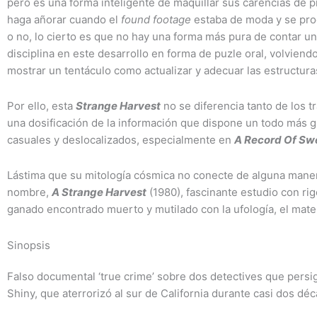
pero es una forma inteligente de maquillar sus carencias de 
haga añorar cuando el
found footage
estaba de moda y se prod
o no, lo cierto es que no hay una forma más pura de contar un
disciplina en este desarrollo en forma de puzle oral, volviendo
mostrar un tentáculo como actualizar y adecuar las estructura
Por ello, esta
Strange Harvest
no se diferencia tanto de los tr
una dosificación de la información que dispone un todo más
casuales y deslocalizados, especialmente en
A Record Of Sw
Lástima que su mitología cósmica no conecte de alguna maner
nombre,
A Strange Harvest
(1980), fascinante estudio con ri
ganado encontrado muerto y mutilado con la ufología, el mater
Sinopsis
Falso documental ‘true crime’ sobre dos detectives que persi
Shiny, que aterrorizó al sur de California durante casi dos dé