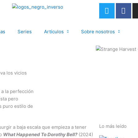
T
F
w
a
i
c
t
e
las
Series
Artículos
Sobre nosotros
t
b
e
o
r
o
k
-
va los vicios
f
 a la perfección
esta pero
s puro estilo de
Lo más leído
surgir a baja escala que empieza a tener
 o
What Happened To Dorothy Bell?
(2024)