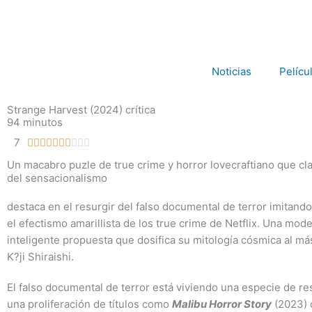
Ir
al
contenido
Noticias
Pelícu
Strange Harvest (2024) crítica
94 minutos
7
Valorado










con
Un macabro puzle de true crime y horror lovecraftiano que cla
7
del sensacionalismo
de
destaca en el resurgir del falso documental de terror imitando
10
el efectismo amarillista de los true crime de Netflix. Una mod
inteligente propuesta que dosifica su mitología cósmica al má
K?ji Shiraishi.
El falso documental de terror está viviendo una especie de re
una proliferación de títulos como
Malibu Horror Story
(2023)