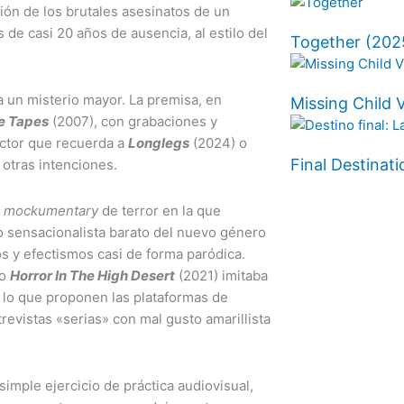
ción de los brutales asesinatos de un
e casi 20 años de ausencia, al estilo del
Together (2025
a un misterio mayor. La premisa, en
Missing Child 
e Tapes
(2007), con grabaciones y
uctor que recuerda a
Longlegs
(2024) o
Final Destinati
 otras intenciones.
l
mockumentary
de terror en la que
illo sensacionalista barato del nuevo género
s y efectismos casi de forma paródica.
mo
Horror In The High Desert
(2021) imitaba
lo que proponen las plataformas de
evistas «serias» con mal gusto amarillista
imple ejercicio de práctica audiovisual,