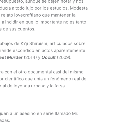
presupuesto, aunque se dejen notar y nos
ucía a todo lujo por los estudios. Modesta
 relato lovecraftiano que mantener la
 a incidir en que lo importante no es tanto
s de sus cuentos.
abajos de K?ji Shiraishi, articulados sobre
 grande escondido en actos aparentemente
eet Murder
(2014) y
Occult
(2009).
a con el otro documental casi del mismo
gor científico que unía un fenómeno real de
ial de leyenda urbana y la farsa.
guen a un asesino en serie llamado Mr.
cadas.