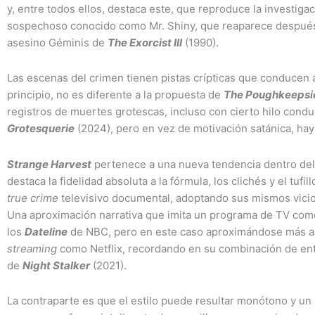
y, entre todos ellos, destaca este, que reproduce la investiga
sospechoso conocido como Mr. Shiny, que reaparece después d
asesino Géminis de
The Exorcist III
(1990).
Las escenas del crimen tienen pistas crípticas que conducen 
principio, no es diferente a la propuesta de
The Poughkeepsi
registros de muertes grotescas, incluso con cierto hilo cond
Grotesquerie
(2024), pero en vez de motivación satánica, hay
Strange Harvest
pertenece a una nueva tendencia dentro de
destaca la fidelidad absoluta a la fórmula, los clichés y el tuf
true crime
televisivo documental, adoptando sus mismos vicio
Una aproximación narrativa que imita un programa de TV co
los
Dateline
de NBC, pero en este caso aproximándose más a 
streaming
como Netflix, recordando en su combinación de entr
de
Night Stalker
(2021).
La contraparte es que el estilo puede resultar monótono y un s