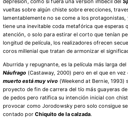
depresión, como si fuera una versión imbécil del
S
vueltas sobre algún chiste sobre erecciones, tra
lamentablemente no se come a los protagonistas, 
tiene una inevitable coda metafórica que esperas q
atención, o solo para estirar el corto que tenían 
longitud de película, los realizadores ofrecen sec
coros millenial que tratan de armonizar el signific
Aburrida y repugnante, es la película más larga d
Náufrago
(Castaway, 2000) pero en el que en vez 
muerto está muy vivo
(Weekend at Bernie, 1993) si
proyecto de fin de carrera del tío más guayeras de
de pedos pero ratifica su intención inicial con ch
provocar como Jorodowsky pero solo consigue se
contado por
Chiquito de la calzada
.