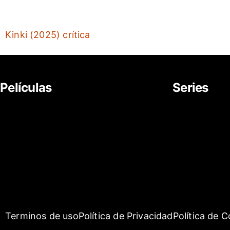
Kinki (2025) crítica
Películas
Series
About Us
Movies
News
Documentar
Career
TV Series
Cartoon
Terminos de uso
Política de Privacidad
Política de 