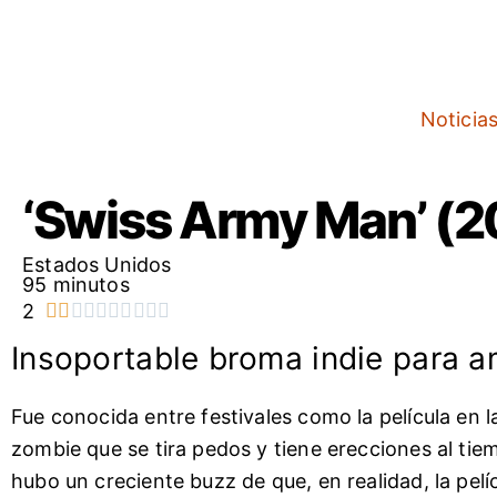
Ir
al
contenido
Noticia
‘Swiss Army Man’ (2
Estados Unidos
95 minutos
Valorado
2










con
Insoportable broma indie para 
2
de
Fue conocida entre festivales como la película en l
10
zombie que se tira pedos y tiene erecciones al tiem
hubo un creciente buzz de que, en realidad, la pel