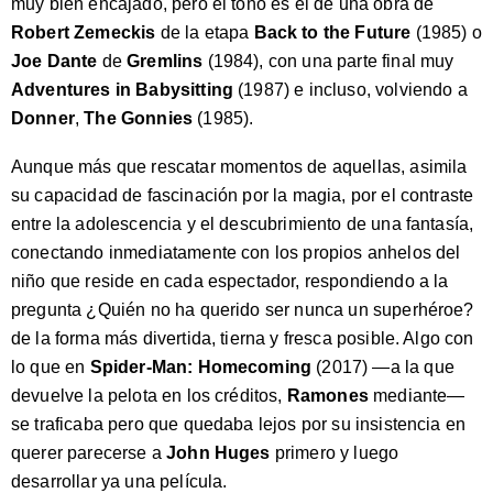
muy bien encajado, pero el tono es el de una obra de
Robert Zemeckis
de la etapa
Back to the Future
(1985) o
Joe Dante
de
Gremlins
(1984), con una parte final muy
Adventures in Babysitting
(1987) e incluso, volviendo a
Donner
,
The Gonnies
(1985).
Aunque más que rescatar momentos de aquellas, asimila
su capacidad de fascinación por la magia, por el contraste
entre la adolescencia y el descubrimiento de una fantasía,
conectando inmediatamente con los propios anhelos del
niño que reside en cada espectador, respondiendo a la
pregunta ¿Quién no ha querido ser nunca un superhéroe?
de la forma más divertida, tierna y fresca posible. Algo con
lo que en
Spider-Man: Homecoming
(2017) —a la que
devuelve la pelota en los créditos,
Ramones
mediante—
se traficaba pero que quedaba lejos por su insistencia en
querer parecerse a
John Huges
primero y luego
desarrollar ya una película.