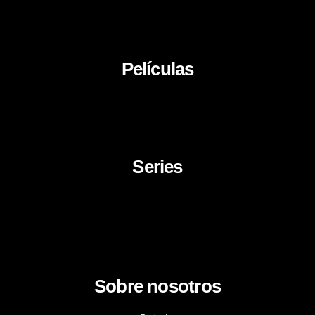
Películas
About Us
News
Career
Series
Movies
Documentaries
TV Series
Cartoon
Sobre nosotros