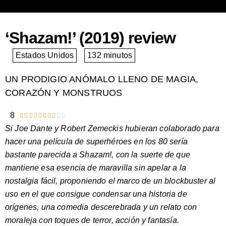
‘Shazam!’ (2019) review
Estados Unidos
132 minutos
UN PRODIGIO ANÓMALO LLENO DE MAGIA,
CORAZÓN Y MONSTRUOS
8










Valorado
Si Joe Dante y Robert Zemeckis hubieran colaborado para
con
hacer una película de superhéroes en los 80 sería
8
bastante parecida a Shazam!, con la suerte de que
de
mantiene esa esencia de maravilla sin apelar a la
10
nostalgia fácil, proponiendo el marco de un blockbuster al
uso en el que consigue condensar una historia de
orígenes, una comedia descerebrada y un relato con
moraleja con toques de terror, acción y fantasía.