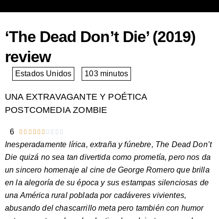
‘The Dead Don’t Die’ (2019)
review
Estados Unidos
103 minutos
UNA EXTRAVAGANTE Y POÉTICA
POSTCOMEDIA ZOMBIE
6










Valorado
Inesperadamente lírica, extraña y fúnebre, The Dead Don’t
con
Die quizá no sea tan divertida como prometía, pero nos da
6
un sincero homenaje al cine de George Romero que brilla
de
en la alegoría de su época y sus estampas silenciosas de
10
una América rural poblada por cadáveres vivientes,
abusando del chascarrillo meta pero también con humor