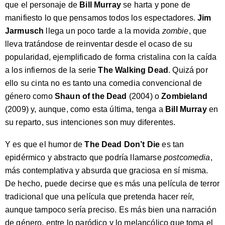
que el personaje de
Bill Murray
se harta y pone de
manifiesto lo que pensamos todos los espectadores.
Jim
Jarmusch
llega un poco tarde a la movida
zombie
, que
lleva tratándose de reinventar desde el ocaso de su
popularidad, ejemplificado de forma cristalina con la caída
a los infiernos de la serie
The Walking Dead
. Quizá por
ello su cinta no es tanto una comedia convencional de
género como
Shaun of the Dead
(2004) o
Zombieland
(2009) y, aunque, como esta última, tenga a
Bill Murray
en
su reparto, sus intenciones son muy diferentes.
Y es que el humor de
The Dead Don’t Die
es tan
epidérmico y abstracto que podría llamarse
postcomedia
,
más contemplativa y absurda que graciosa en sí misma.
De hecho, puede decirse que es más una película de terror
tradicional que una película que pretenda hacer reír,
aunque tampoco sería preciso. Es más bien una narración
de género, entre lo paródico y lo melancólico que toma el