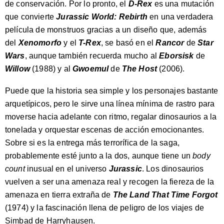
de conservación. Por lo pronto, el
D-Rex
es una mutación
que convierte
Jurassic World: Rebirth
en una verdadera
película de monstruos gracias a un diseño que, además
del
Xenomorfo
y el
T-Rex
, se basó en el
Rancor
de
Star
Wars
, aunque también recuerda mucho al
Eborsisk
de
Willow
(1988) y al
Gwoemul
de
The Host
(2006).
Puede que la historia sea simple y los personajes bastante
arquetípicos, pero le sirve una línea mínima de rastro para
moverse hacia adelante con ritmo, regalar dinosaurios a la
tonelada y orquestar escenas de acción emocionantes.
Sobre si es la entrega más terrorífica de la saga,
probablemente esté junto a la dos, aunque tiene un
body
count
inusual en el universo
Jurassic
. Los dinosaurios
vuelven a ser una amenaza real y recogen la fiereza de la
amenaza en tierra extraña de
The Land That Time Forgot
(1974) y la fascinación llena de peligro de los viajes de
Simbad de Harryhausen.