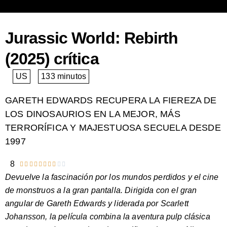
Jurassic World: Rebirth
(2025) crítica
US
133 minutos
GARETH EDWARDS RECUPERA LA FIEREZA DE
LOS DINOSAURIOS EN LA MEJOR, MÁS
TERRORÍFICA Y MAJESTUOSA SECUELA DESDE
1997
8










Valorado
Devuelve la fascinación por los mundos perdidos y el cine
con
de monstruos a la gran pantalla. Dirigida con el gran
8
angular de Gareth Edwards y liderada por Scarlett
de
Johansson, la película combina la aventura pulp clásica
10