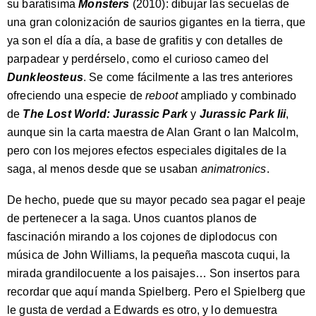
su baratísima
Monsters
(2010): dibujar las secuelas de
una gran colonización de saurios gigantes en la tierra, que
ya son el día a día, a base de grafitis y con detalles de
parpadear y perdérselo, como el curioso cameo del
Dunkleosteus
. Se come fácilmente a las tres anteriores
ofreciendo una especie de
reboot
ampliado y combinado
de
The Lost World: Jurassic Park
y
Jurassic Park Iii
,
aunque sin la carta maestra de Alan Grant o Ian Malcolm,
pero con los mejores efectos especiales digitales de la
saga, al menos desde que se usaban
animatronics
.
De hecho, puede que su mayor pecado sea pagar el peaje
de pertenecer a la saga. Unos cuantos planos de
fascinación mirando a los cojones de diplodocus con
música de John Williams, la pequeña mascota cuqui, la
mirada grandilocuente a los paisajes… Son insertos para
recordar que aquí manda Spielberg. Pero el Spielberg que
le gusta de verdad a Edwards es otro, y lo demuestra