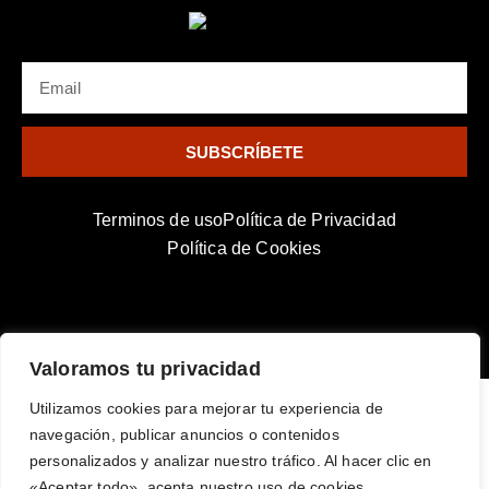
t
b
a
e
e
o
g
r
r
o
r
e
k
a
s
EMAIL
-
m
t
f
SUBSCRÍBETE
Terminos de uso
Política de Privacidad
Política de Cookies
Horror Losers © All rights Reserved.​
Valoramos tu privacidad
Utilizamos cookies para mejorar tu experiencia de
navegación, publicar anuncios o contenidos
personalizados y analizar nuestro tráfico. Al hacer clic en
«Aceptar todo», acepta nuestro uso de cookies.